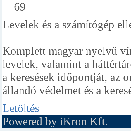
69
Levelek és a számítógép ell
Komplett magyar nyelvű vír
levelek, valamint a háttértá
a keresések időpontját, az on
állandó védelmet és a keres
Letöltés
Powered by iKron Kft.